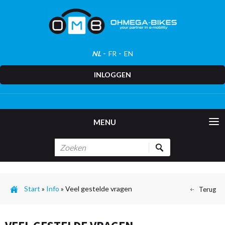
NL
FR
EN
INLOGGEN
MENU
Start
»
Info
»
Veel gestelde vragen