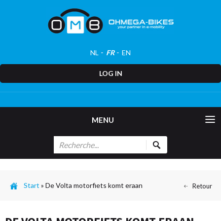
NL
FR
EN
LOG IN
MENU
Start
»
De Volta motorfiets komt eraan