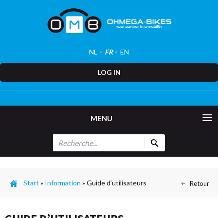
NL
FR
EN
LOG IN
MENU
Start
»
Information
»
Guide d’utilisateurs