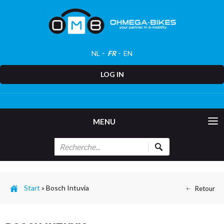
NL
FR
EN
LOG IN
MENU
Start
»
Bosch Intuvia