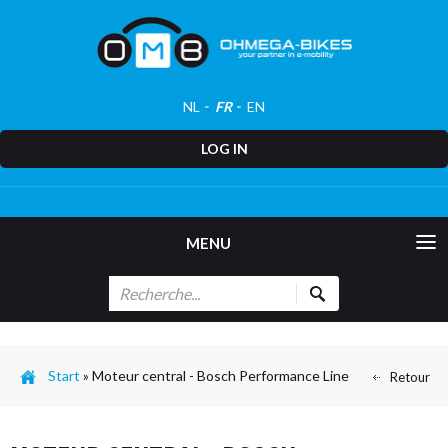
NL
FR
EN
LOG IN
MENU
Start
»
Moteur central - Bosch Performance Line