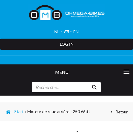
NL
FR
EN
LOG IN
MENU
Start
»
Moteur de roue arrière - 250 Watt