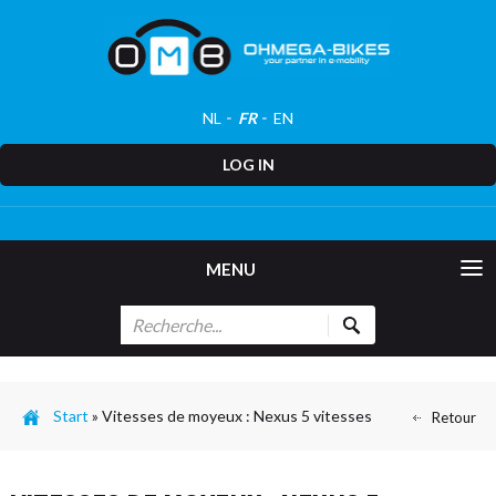
NL
FR
EN
LOG IN
MENU
Start
»
Vitesses de moyeux : Nexus 5 vitesses