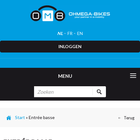
NL
FR
EN
INLOGGEN
MENU
Start
»
Entrée basse