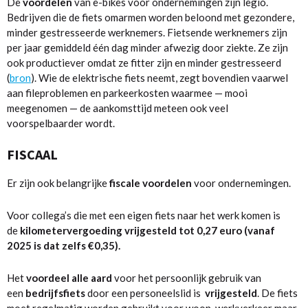
De
voordelen
van e-bikes voor ondernemingen zijn legio.
Bedrijven die de fiets omarmen worden beloond met gezondere,
minder gestresseerde werknemers. Fietsende werknemers zijn
per jaar gemiddeld één dag minder afwezig door ziekte. Ze zijn
ook productiever omdat ze fitter zijn en minder gestresseerd
(
bron
). Wie de elektrische fiets neemt, zegt bovendien vaarwel
aan fileproblemen en parkeerkosten waarmee — mooi
meegenomen — de aankomsttijd meteen ook veel
voorspelbaarder wordt.
FISCAAL
Er zijn ook belangrijke
fiscale voordelen
voor ondernemingen.
Voor collega’s die met een eigen fiets naar het werk komen is
de
kilometervergoeding vrijgesteld tot 0,27 euro (vanaf
2025 is dat zelfs €0,35).
Het
voordeel alle aard
voor het persoonlijk gebruik van
een
bedrijfsfiets
door een personeelslid is
vrijgesteld
. De fiets
moet regelmatig worden gebruikt voor woon-werkverkeer maar