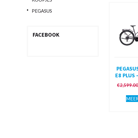
PEGASUS
FACEBOOK
PEGASU
E8 PLUS 
€
2,599.0
MEER