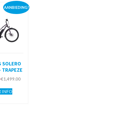
AANBIEDING!
S SOLERO
– TRAPEZE
0
€
1,499.00
 INFO