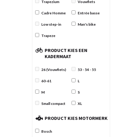
Trapezium
Vouwfiets
Cadre Homme
Entrée basse
Low step-in
Man's bike
Trapeze
PRODUCT KIES EEN
KADERMAAT
26 (Vouwfiets)
53 - 54 - 55
60-61
L
M
S
Small compact
XL
PRODUCT KIES MOTORMERK
Bosch