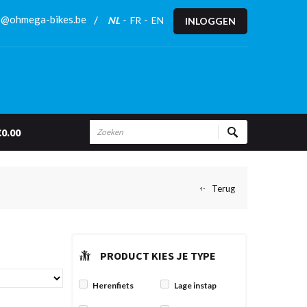
o@ohmega-bikes.be
NL
FR
EN
INLOGGEN
€0.00
PRODUCT KIES JE TYPE
Herenfiets
Lage instap