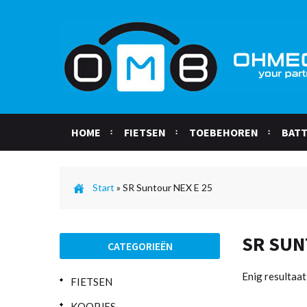
HOME
FIETSEN
TOEBEHOREN
BATT
Start
»
SR Suntour NEX E 25
SR SUN
CATEGORIEËN
Enig resultaat
FIETSEN
KOOPJES