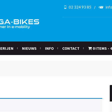
02 324 93 85
inf
ERIJEN
NIEUWS
INFO
CONTACT
0 ITEMS