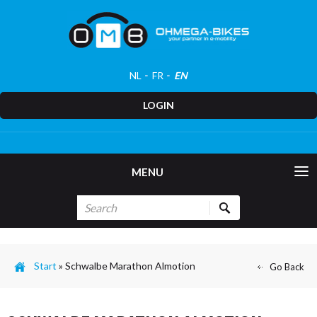
NL
FR
EN
LOGIN
MENU
Start
»
Schwalbe Marathon Almotion