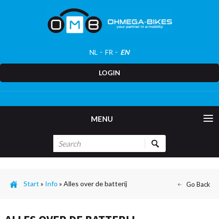
NL
FR
EN
LOGIN
MENU
Start
»
Info
»
Alles over de batterij