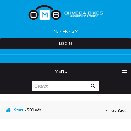
NL
FR
EN
LOGIN
MENU
Start
»
500 Wh