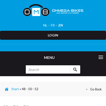
NL
FR
EN
LOGIN
MENU
Start
»
48 - 50 - 52