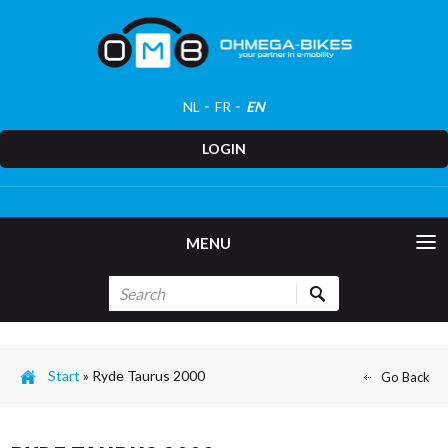
NL
FR
EN
LOGIN
MENU
Start
»
Ryde Taurus 2000