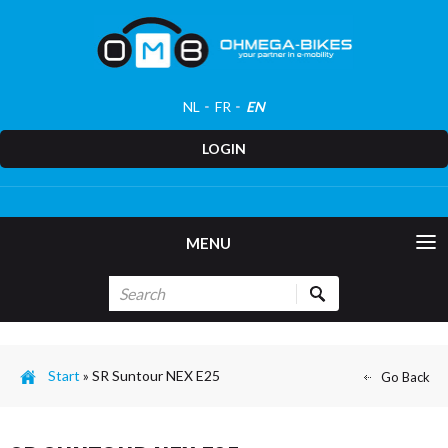
NL
FR
EN
LOGIN
MENU
Start
»
SR Suntour NEX E25