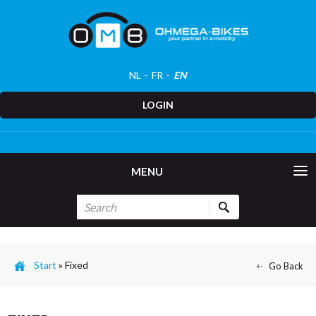
NL
FR
EN
LOGIN
MENU
Start
»
Fixed